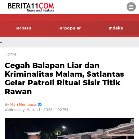
-->
Terbaru
Terpopuler
Indeks
.
Home
Cegah Balapan Liar dan
Kriminalitas Malam, Satlantas
Gelar Patroli Ritual Sisir Titik
Rawan
Mari Membaca
Wednesday, March 11, 2026
1:02 PM