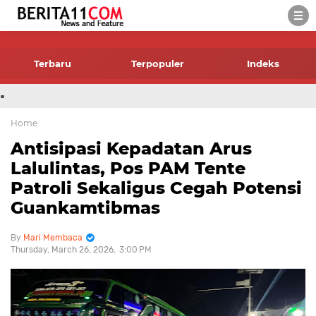
-->
Terbaru
Terpopuler
Indeks
.
Home
Antisipasi Kepadatan Arus
Lalulintas, Pos PAM Tente
Patroli Sekaligus Cegah Potensi
Guankamtibmas
Mari Membaca
Thursday, March 26, 2026
3:00 PM