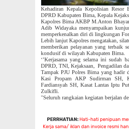
Kehadiran Kepala Kepolisian Resor 
DPRD Kabupaten Bima, Kepala Kejaksa
Kapolres Bima AKBP M.Anton Bhayang
Adib Widayaka menyampaikan kunjung
memperkenalkan diri di lingkungan Fo
Lebih lanjut Kapolres mengatakan, sila
memberikan pelayanan yang terbaik s
kondusif di wilayah Kabupaten Bima.
‘’Kerjasama yang selama ini sudah ba
DPRD, TNI, Kejaksaan,
Pengadilan da
Tampak PJU Polres Bima yang hadir 
Kasi Propam AKP Sudirman SH, Kas
Fardiansyah SH, Kasat Lantas Iptu P
Zulkifli.
"Seluruh rangkaian kegiatan berjalan de
PERRHATIAN:
Hati-hati penipuan me
Kerja sama/ iklan dan invoice resmi ha