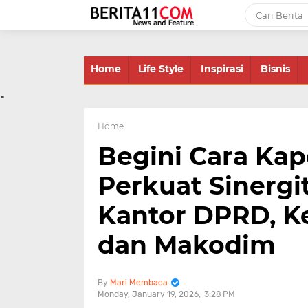
-->
Home
Life Style
Inspirasi
Bisnis
.
Home
Begini Cara Kap
Perkuat Sinergit
Kantor DPRD, K
dan Makodim
Mari Membaca
Monday, January 19, 2026
3:28 PM