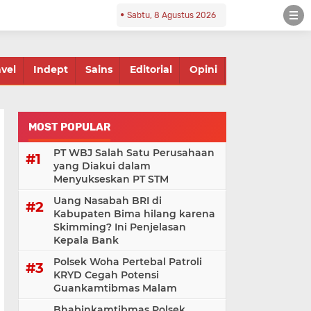
Sabtu, 8 Agustus 2026
avel
Indept
Sains
Editorial
Opini
MOST POPULAR
PT WBJ Salah Satu Perusahaan
yang Diakui dalam
Menyukseskan PT STM
Uang Nasabah BRI di
Kabupaten Bima hilang karena
Skimming? Ini Penjelasan
Kepala Bank
Polsek Woha Pertebal Patroli
KRYD Cegah Potensi
Guankamtibmas Malam
Bhabinkamtibmas Polsek