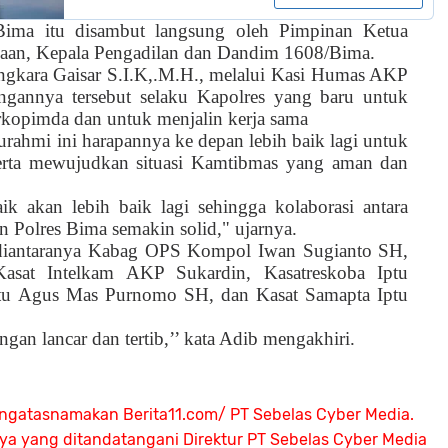
Bima itu disambut langsung oleh Pimpinan Ketua
an, Kepala Pengadilan dan Dandim 1608/Bima.
kara Gaisar S.I.K,.M.H., melalui Kasi Humas AKP
annya tersebut selaku Kapolres yang baru untuk
rkopimda dan untuk menjalin kerja sama
turahmi ini harapannya ke depan lebih baik lagi untuk
erta mewujudkan situasi Kamtibmas yang aman dan
ik akan lebih baik lagi sehingga kolaborasi antara
n Polres Bima semakin solid," ujarnya.
diantaranya Kabag OPS Kompol Iwan Sugianto SH,
at Intelkam AKP Sukardin, Kasatreskoba Iptu
utu Agus Mas Purnomo SH, dan Kasat Samapta Iptu
ngan lancar dan tertib,’’ kata Adib mengakhiri.
ngatasnamakan Berita11.com/ PT Sebelas Cyber Media.
nya yang ditandatangani Direktur PT Sebelas Cyber Media