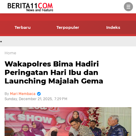
-->
Terbaru
Terpopuler
Indeks
.
Home
Wakapolres Bima Hadiri
Peringatan Hari Ibu dan
Launching Majalah Gema
Mari Membaca
Sunday, December 21, 2025
7:29 PM