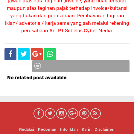
jawab atas nota tagihan (invoice) yang tidak tercatat
maupun atas tagihan pajak terhadap invoice/kuitansi
yang bukan dari perusahaan. Pembayaran tagihan
iklan/ advetorial/ kerja sama yang sah melalui rekening
perusahaan An.
PT Sebelas Cyber Media.
No related post available
Komentar
Redaksi
Pedoman
Info Iklan
Karir
Disclaimer