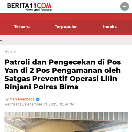
-->
Terbaru
Terpopuler
Indeks
.
Home
Patroli dan Pengecekan di Pos
Yan di 2 Pos Pengamanan oleh
Satgas Preventif Operasi Lilin
Rinjani Polres Bima
Mari Membaca
Wednesday, December 31, 2025
12:34 PM