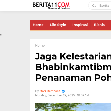
-->
Home
Life Style
Inspirasi
Bisnis
.
Home
Jaga Kelestaria
Bhabinkamtibma
Penanaman Po
Mari Membaca
Monday, December 29, 2025
10:59 AM