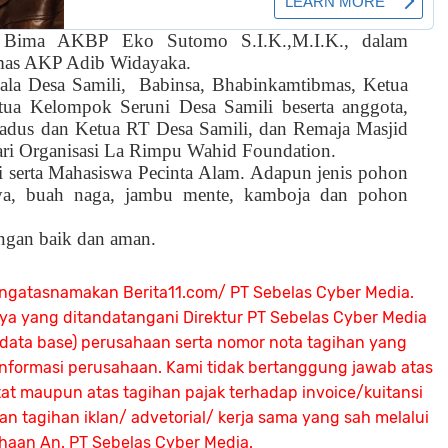
s Bima AKBP Eko Sutomo S.I.K.,M.I.K., dalam
Humas AKP Adib Widayaka.
ala Desa Samili,
Babinsa, Bhabinkamtibmas, Ketua
tua Kelompok Seruni Desa Samili beserta anggota,
adus dan Ketua RT Desa Samili, dan Remaja Masjid
ari Organisasi La Rimpu Wahid Foundation.
 serta Mahasiswa Pecinta Alam. Adapun jenis pohon
ya, buah naga, jambu mente, kamboja dan pohon
engan baik dan aman.
ngatasnamakan Berita11.com/ PT Sebelas Cyber Media.
nya yang ditandatangani Direktur PT Sebelas Cyber Media
 (data base) perusahaan serta nomor nota tagihan yang
 informasi perusahaan. Kami tidak bertanggung jawab atas
atat maupun atas tagihan pajak terhadap invoice/kuitansi
 tagihan iklan/ advetorial/ kerja sama yang sah melalui
ahaan An.
PT Sebelas Cyber Media.