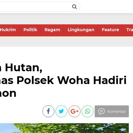
Hukrim
Politik
Ragam
Lingkungan
Feature
Tr
n Hutan,
s Polsek Woha Hadiri
hon
Komentar