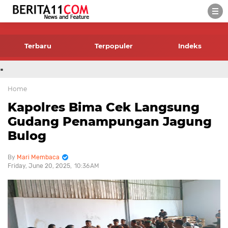
-->
Terbaru
Terpopuler
Indeks
.
Home
Kapolres Bima Cek Langsung
Gudang Penampungan Jagung
Bulog
Mari Membaca
Friday, June 20, 2025
10:36 AM