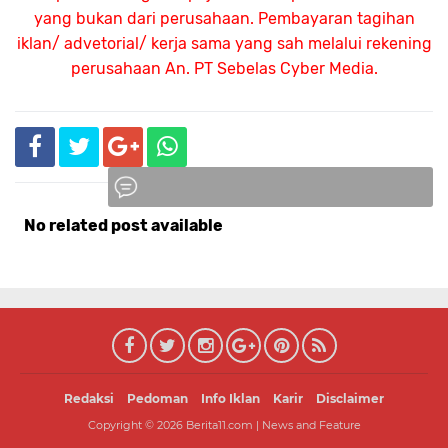
yang bukan dari perusahaan. Pembayaran tagihan
iklan/ advetorial/ kerja sama yang sah melalui rekening
perusahaan An.
PT Sebelas Cyber Media.
No related post available
Komentar
Redaksi
Pedoman
Info Iklan
Karir
Disclaimer
Copyright ©
2026
Berita11.com | News and Feature