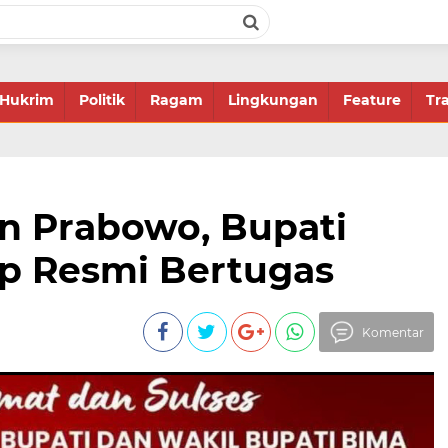
Hukrim
Politik
Ragam
Lingkungan
Feature
Tr
en Prabowo, Bupati
p Resmi Bertugas
Komentar