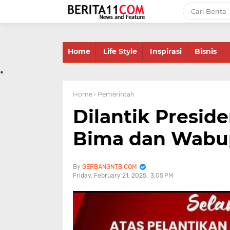
-->
Home
Life Style
Inspirasi
Bisnis
.
Home
› Pemerintah
Dilantik Presid
Bima dan Wabu
GERBANGNTB.COM
Friday, February 21, 2025
3:05 PM