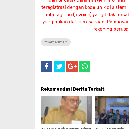
dan tercatat dalam sistem informasi
teregistrasi dengan kode unik di sistem
nota tagihan (invoice) yang tidak terc
yang bukan dari perusahaan. Pembayaran
rekening perus
#pemerintah
Rekomendasi Berita Terkait
BAZNAS Kabupaten Bima
RSUD Sondosia R