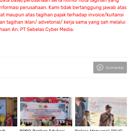
 (data base) perusahaan serta nomor nota tagihan yang
 informasi perusahaan. Kami tidak bertanggung jawab atas
atat maupun atas tagihan pajak terhadap invoice/kuitansi
 tagihan iklan/ advetorial/ kerja sama yang sah melalui
ahaan An.
PT Sebelas Cyber Media.
Komentar
aih
BPBD Berikan Edukasi
"Selasa Menyapa", RSUD