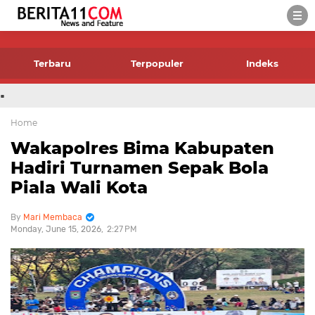
-->
Terbaru
Terpopuler
Indeks
.
Home
Wakapolres Bima Kabupaten
Hadiri Turnamen Sepak Bola
Piala Wali Kota
Mari Membaca
Monday, June 15, 2026
2:27 PM