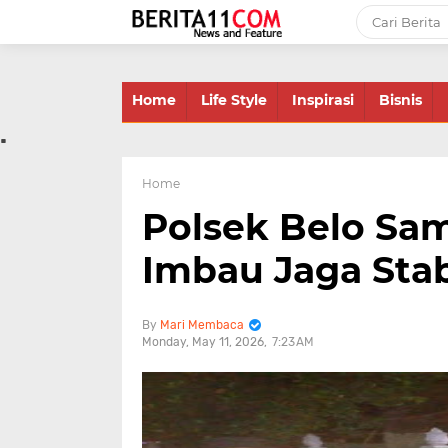
-->
Home
Life Style
Inspirasi
Bisnis
.
Home
Polsek Belo Sa
Imbau Jaga Sta
Mari Membaca
Monday, May 11, 2026
7:23 AM