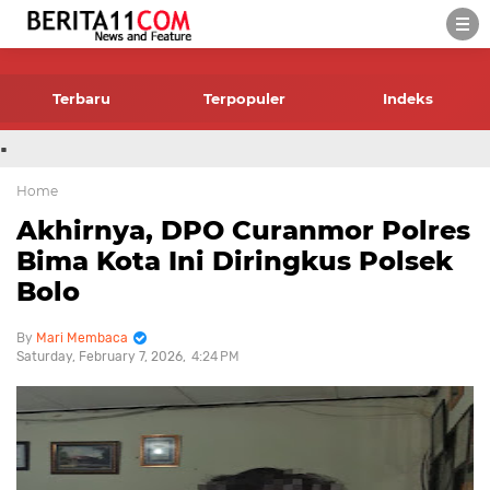
-->
Terbaru
Terpopuler
Indeks
.
Home
Akhirnya, DPO Curanmor Polres
Bima Kota Ini Diringkus Polsek
Bolo
Mari Membaca
Saturday, February 7, 2026
4:24 PM