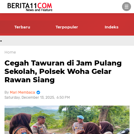
-->
Terbaru
Terpopuler
Indeks
.
Home
Cegah Tawuran di Jam Pulang
Sekolah, Polsek Woha Gelar
Rawan Siang
Mari Membaca
Saturday, December 13, 2025
6:50 PM