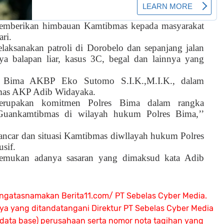
memberikan himbauan Kamtibmas kepada masyarakat
ri.
elaksanakan patroli di Dorobelo dan sepanjang jalan
ya balapan liar, kasus 3C, begal dan lainnya yang
s Bima AKBP Eko Sutomo S.I.K.,M.I.K., dalam
Humas AKP Adib Widayaka.
erupakan komitmen Polres Bima dalam rangka
 Guankamtibmas di wilayah hukum Polres Bima,’’
lancar dan situasi Kamtibmas diwllayah hukum Polres
sif.
itemukan adanya sasaran yang dimaksud kata Adib
ngatasnamakan Berita11.com/ PT Sebelas Cyber Media.
nya yang ditandatangani Direktur PT Sebelas Cyber Media
 (data base) perusahaan serta nomor nota tagihan yang