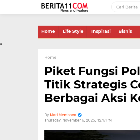
-->
Home
Life Style
Inspirasi
Bisnis
.
Home
Piket Fungsi Po
Titik Strategis
Berbagai Aksi 
Mari Membaca
Thursday, November 6, 2025
12:17 PM