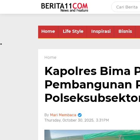
-->
Home
Life Style
Inspirasi
Bisnis
.
Home
Kapolres Bima 
Pembangunan 
Polseksubsektor
Mari Membaca
Thursday, October 30, 2025
3:31 PM