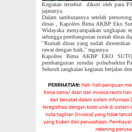
Kegiatan tersebut
dikuti oleh para P
jajaranya.
Dalam sambutannya setelah pemoton
dinas , Kapolres Bima AKBP Eko Sut
Widayaka menyampaikan ungkapan teri
sehingga pembangunan rumah dinas dapa
"Rumah dinas yang sudah diresmikan s
rawat dengan baik," tegasnya.
Kapolres Bima AKBP EKO SUTOMO
pembangunan
rumdin
polsubsektor Pa
Seluruh rangkaian kegiatan berjalan de
PERRHATIAN:
Hati-hati penipuan me
Kerja sama/ iklan dan invoice resmi ha
dan tercatat dalam sistem informasi
teregistrasi dengan kode unik di sistem
nota tagihan (invoice) yang tidak terc
yang bukan dari perusahaan. Pembayaran
rekening perus