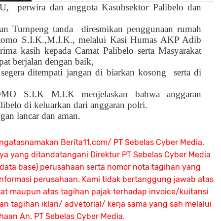
JU,
perwira dan anggota Kasubsektor Palibelo dan
gan Tumpeng tanda
diresmikan penggunaan rumah
omo S.I.K.,M.I.K., melalui Kasi Humas AKP Adib
ma kasih kepada Camat Palibelo serta Masyarakat
t berjalan dengan baik,
egera ditempati jangan di biarkan kosong
serta di
 S.I.K M.I.K menjelaskan bahwa anggaran
libelo di keluarkan dari anggaran polri.
ngan lancar dan aman.
ngatasnamakan Berita11.com/ PT Sebelas Cyber Media.
nya yang ditandatangani Direktur PT Sebelas Cyber Media
 (data base) perusahaan serta nomor nota tagihan yang
 informasi perusahaan. Kami tidak bertanggung jawab atas
atat maupun atas tagihan pajak terhadap invoice/kuitansi
 tagihan iklan/ advetorial/ kerja sama yang sah melalui
ahaan An.
PT Sebelas Cyber Media.