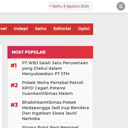
Sabtu, 8 Agustus 2026
avel
Indept
Sains
Editorial
Opini
MOST POPULAR
PT WBJ Salah Satu Perusahaan
yang Diakui dalam
Menyukseskan PT STM
Polsek Woha Pertebal Patroli
KRYD Cegah Potensi
Guankamtibmas Malam
Bhabinkamtibmas Polsek
Madapangga Jadi Irup Bendera
Dan Ingatkan Siswa Jauhi
Narkoba
Strong Point Pagi Personel