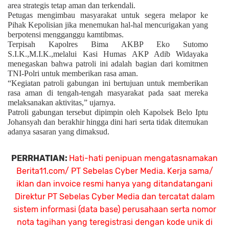
area strategis tetap aman dan terkendali.
Petugas mengimbau masyarakat untuk segera melapor ke
Pihak Kepolisian jika menemukan hal-hal mencurigakan yang
berpotensi mengganggu kamtibmas.
Terpisah Kapolres Bima AKBP Eko Sutomo
S.I.K.,M.I.K.,melalui Kasi Humas AKP Adib Widayaka
menegaskan bahwa patroli ini adalah bagian dari komitmen
TNI-Polri untuk memberikan rasa aman.
“Kegiatan patroli gabungan ini bertujuan untuk memberikan
rasa aman di tengah-tengah masyarakat pada saat mereka
melaksanakan aktivitas,” ujarnya.
Patroli gabungan tersebut dipimpin oleh Kapolsek Belo Iptu
Johansyah dan berakhir hingga dini hari serta tidak ditemukan
adanya sasaran yang dimaksud.
PERRHATIAN:
Hati-hati penipuan mengatasnamakan
Berita11.com/ PT Sebelas Cyber Media. Kerja sama/
iklan dan invoice resmi hanya yang ditandatangani
Direktur PT Sebelas Cyber Media dan tercatat dalam
sistem informasi (data base) perusahaan serta nomor
nota tagihan yang teregistrasi dengan kode unik di