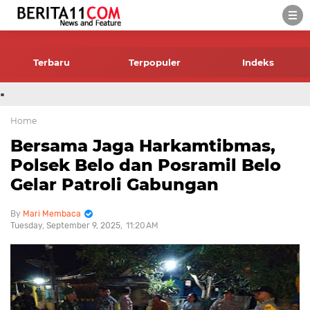
-->
Terbaru
Terpopuler
Indeks
.
Home
Bersama Jaga Harkamtibmas,
Polsek Belo dan Posramil Belo
Gelar Patroli Gabungan
Mari Membaca
Tuesday, September 9, 2025
11:20 AM