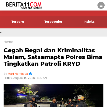
-->
Terbaru
Terpopuler
Indeks
.
Home
Cegah Begal dan Kriminalitas
Malam, Satsamapta Polres Bima
Tingkatkan Patroli KRYD
Mari Membaca
Friday, August 15, 2025
8:27 AM