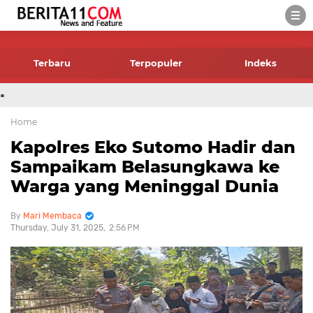
-->
Terbaru
Terpopuler
Indeks
.
Home
Kapolres Eko Sutomo Hadir dan
Sampaikam Belasungkawa ke
Warga yang Meninggal Dunia
Mari Membaca
Thursday, July 31, 2025
2:56 PM