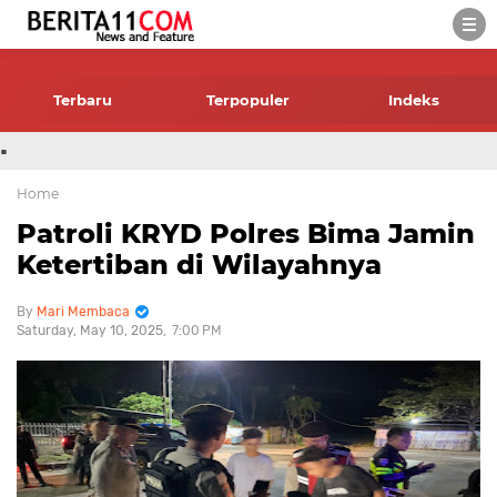
-->
Terbaru
Terpopuler
Indeks
.
Home
Patroli KRYD Polres Bima Jamin
Ketertiban di Wilayahnya
Mari Membaca
Saturday, May 10, 2025
7:00 PM