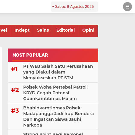
Sabtu, 8 Agustus 2026
avel
Indept
Sains
Editorial
Opini
MOST POPULAR
PT WBJ Salah Satu Perusahaan
yang Diakui dalam
Menyukseskan PT STM
Polsek Woha Pertebal Patroli
KRYD Cegah Potensi
Guankamtibmas Malam
Bhabinkamtibmas Polsek
Madapangga Jadi Irup Bendera
Dan Ingatkan Siswa Jauhi
Narkoba
Strong Point Pagi Personel