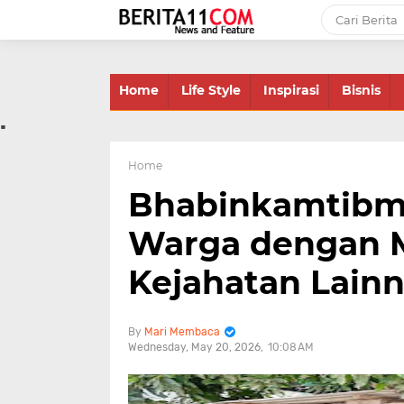
-->
Home
Life Style
Inspirasi
Bisnis
.
Home
Bhabinkamtibm
Warga dengan 
Kejahatan Lain
Mari Membaca
Wednesday, May 20, 2026
10:08 AM