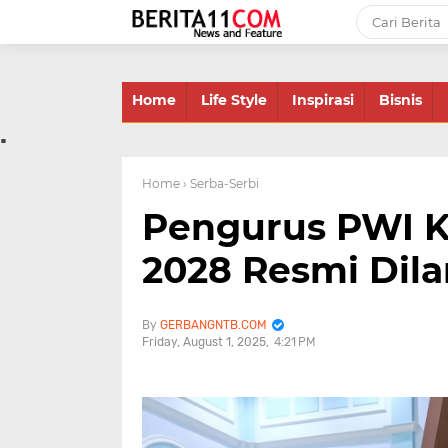
-->
Home
Life Style
Inspirasi
Bisnis
.
Home
› Serba-Serbi
Pengurus PWI K
2028 Resmi Dila
GERBANGNTB.COM
Friday, August 1, 2025
4:21 PM