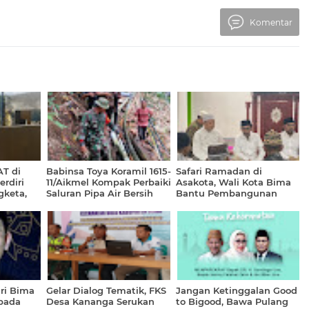
Komentar
T di
Babinsa Toya Koramil 1615-
Safari Ramadan di
rdiri
11/Aikmel Kompak Perbaiki
Asakota, Wali Kota Bima
gketa,
Saluran Pipa Air Bersih
Bantu Pembangunan
kan
Rumah Ibadah
tes
ri Bima
Gelar Dialog Tematik, FKS
Jangan Ketinggalan Good
 pada
Desa Kananga Serukan
to Bigood, Bawa Pulang