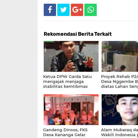
Rekomendasi Berita Terkait
Ketua DPW Garda Satu
Proyek Rehab P2A
mengajak menjaga
Desa Nggembe Be
stabilitas kemtibmas
diatas Lahan Sen
dalam penanganan
Pemilik Lahan A
Dugaan Dana Siluman
Lakukan Aksi Pro
Pokir 2025 DPRD NTB
Gandeng Dinsos, FKS
Alam Mubaraq da
Desa Kananga Gelar
Wakili Indonesia