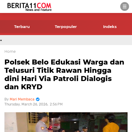
-->
Terbaru
Terpopuler
Indeks
.
Home
Polsek Belo Edukasi Warga dan
Telusuri Titik Rawan Hingga
dini Hari Via Patroli Dialogis
dan KRYD
Mari Membaca
Thursday, March 26, 2026
2:56 PM