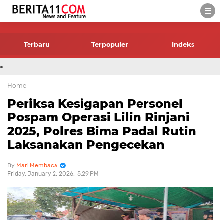
-->
Terbaru
Terpopuler
Indeks
.
Home
Periksa Kesigapan Personel
Pospam Operasi Lilin Rinjani
2025, Polres Bima Padal Rutin
Laksanakan Pengecekan
Mari Membaca
Friday, January 2, 2026
5:29 PM