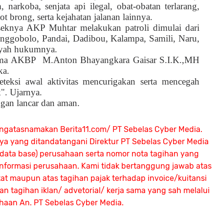
 narkoba, senjata api ilegal, obat-obatan terlarang,
ot brong, serta kejahatan jalanan lainnya.
lseknya AKP Muhtar melakukan patroli dimulai dari
onggobolo, Pandai, Dadibou, Kalampa, Samili, Naru,
layah hukumnya.
Bima AKBP
M.Anton Bhayangkara Gaisar S.I.K.,MH
ka.
eteksi awal aktivitas mencurigakan serta mencegah
k". Ujarnya.
ngan lancar dan aman.
ngatasnamakan Berita11.com/ PT Sebelas Cyber Media.
nya yang ditandatangani Direktur PT Sebelas Cyber Media
 (data base) perusahaan serta nomor nota tagihan yang
 informasi perusahaan. Kami tidak bertanggung jawab atas
atat maupun atas tagihan pajak terhadap invoice/kuitansi
 tagihan iklan/ advetorial/ kerja sama yang sah melalui
ahaan An.
PT Sebelas Cyber Media.