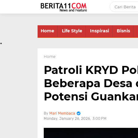
-->
Home
Life Style
Inspirasi
Bisnis
.
Home
Patroli KRYD P
Beberapa Desa 
Potensi Guank
Mari Membaca
Monday, January 26, 2026
3:00 PM