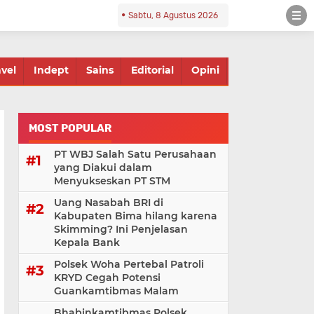
Sabtu, 8 Agustus 2026
avel
Indept
Sains
Editorial
Opini
MOST POPULAR
PT WBJ Salah Satu Perusahaan
yang Diakui dalam
Menyukseskan PT STM
Uang Nasabah BRI di
Kabupaten Bima hilang karena
Skimming? Ini Penjelasan
Kepala Bank
Polsek Woha Pertebal Patroli
KRYD Cegah Potensi
Guankamtibmas Malam
Bhabinkamtibmas Polsek