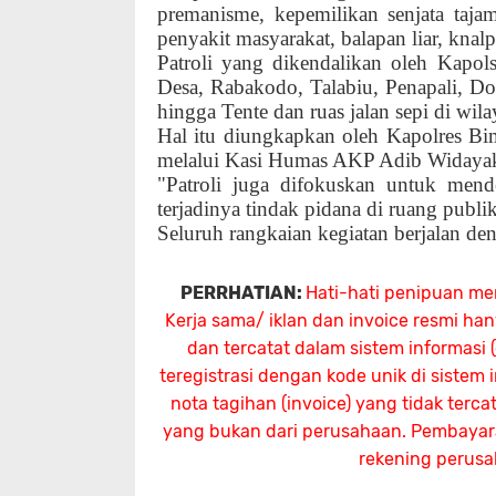
premanisme, kepemilikan senjata tajam,
penyakit masyarakat, balapan liar, knalp
Patroli yang dikendalikan oleh Kapo
Desa, Rabakodo, Talabiu, Penapali, D
hingga Tente dan ruas jalan sepi di wi
Hal itu diungkapkan oleh Kapolres 
melalui Kasi Humas AKP Adib Widaya
"Patroli juga difokuskan untuk mend
terjadinya tindak pidana di ruang publi
Seluruh rangkaian kegiatan berjalan de
PERRHATIAN:
Hati-hati penipuan me
Kerja sama/ iklan dan invoice resmi ha
dan tercatat dalam sistem informasi
teregistrasi dengan kode unik di sistem
nota tagihan (invoice) yang tidak terc
yang bukan dari perusahaan. Pembayaran
rekening perus