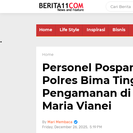
-->
Home
Life Style
Inspirasi
Bisnis
.
Home
Personel Pospam
Polres Bima Tin
Pengamanan di 
Maria Vianei
Mari Membaca
Friday, December 26, 2025
5:19 PM