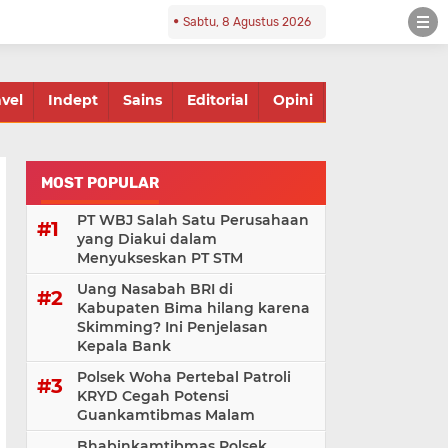
Sabtu, 8 Agustus 2026
avel
Indept
Sains
Editorial
Opini
MOST POPULAR
PT WBJ Salah Satu Perusahaan
yang Diakui dalam
Menyukseskan PT STM
Uang Nasabah BRI di
Kabupaten Bima hilang karena
Skimming? Ini Penjelasan
Kepala Bank
Polsek Woha Pertebal Patroli
KRYD Cegah Potensi
Guankamtibmas Malam
Bhabinkamtibmas Polsek