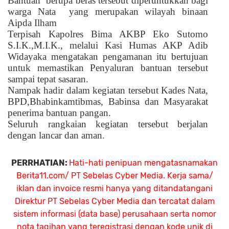
Bantuan
berupa beras tersebut diperuntukkan bagi
warga Nata
yang merupakan wilayah binaan
Aipda Ilham
Terpisah Kapolres Bima AKBP Eko Sutomo
S.I.K.,M.I.K., melalui Kasi Humas AKP Adib
Widayaka mengatakan pengamanan itu bertujuan
untuk memastikan Penyaluran bantuan tersebut
sampai tepat sasaran.
Nampak hadir dalam kegiatan tersebut Kades Nata,
BPD,Bhabinkamtibmas, Babinsa dan Masyarakat
penerima bantuan pangan.
Seluruh rangkaian kegiatan tersebut berjalan
dengan lancar dan aman.
PERRHATIAN:
Hati-hati penipuan mengatasnamakan
Berita11.com/ PT Sebelas Cyber Media. Kerja sama/
iklan dan invoice resmi hanya yang ditandatangani
Direktur PT Sebelas Cyber Media dan tercatat dalam
sistem informasi (data base) perusahaan serta nomor
nota tagihan yang teregistrasi dengan kode unik di