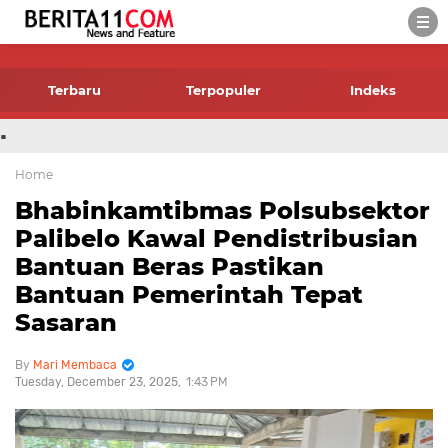
-->
Terbaru
Terpopuler
Indeks
.
Home
Bhabinkamtibmas Polsubsektor
Palibelo Kawal Pendistribusian
Bantuan Beras Pastikan
Bantuan Pemerintah Tepat
Sasaran
Mari Membaca
Tuesday, December 23, 2025
1:43 PM