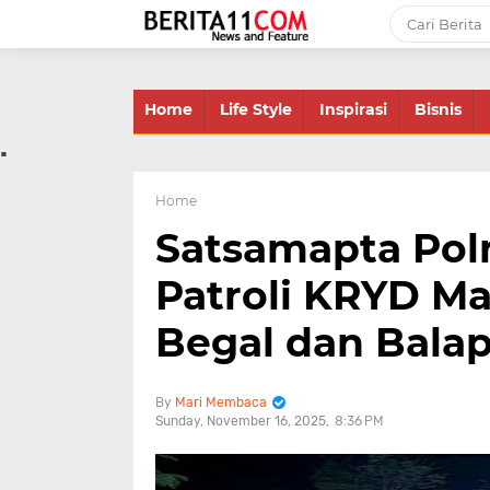
-->
Home
Life Style
Inspirasi
Bisnis
.
Home
Satsamapta Polr
Patroli KRYD Ma
Begal dan Balap
Mari Membaca
Sunday, November 16, 2025
8:36 PM