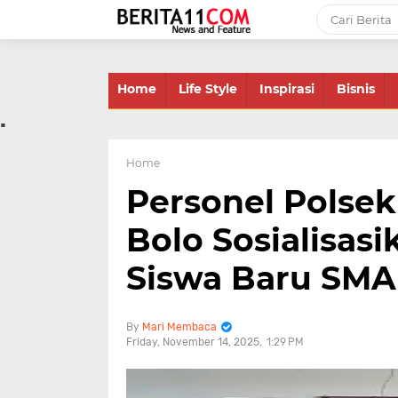
-->
Home
Life Style
Inspirasi
Bisnis
.
Home
Personel Polse
Bolo Sosialisas
Siswa Baru SMA
Mari Membaca
Friday, November 14, 2025
1:29 PM