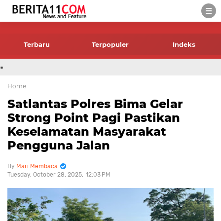
-->
Terbaru
Terpopuler
Indeks
.
Home
Satlantas Polres Bima Gelar
Strong Point Pagi Pastikan
Keselamatan Masyarakat
Pengguna Jalan
Mari Membaca
Tuesday, October 28, 2025
12:03 PM