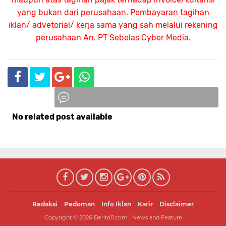
yang bukan dari perusahaan. Pembayaran tagihan
iklan/ advetorial/ kerja sama yang sah melalui rekening
perusahaan An.
PT Sebelas Cyber Media.
No related post available
Komentar
Redaksi
Pedoman
Info Iklan
Karir
Disclaimer
Copyright ©
2026
Berita11.com | News and Feature