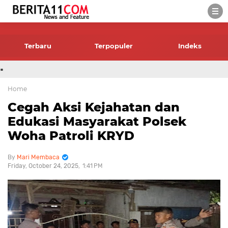
-->
Terbaru
Terpopuler
Indeks
.
Home
Cegah Aksi Kejahatan dan
Edukasi Masyarakat Polsek
Woha Patroli KRYD
Mari Membaca
Friday, October 24, 2025
1:41 PM