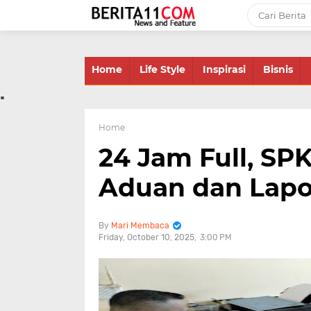
-->
Home
Life Style
Inspirasi
Bisnis
.
Home
24 Jam Full, SP
Aduan dan Lapo
Mari Membaca
Friday, October 10, 2025
3:00 PM