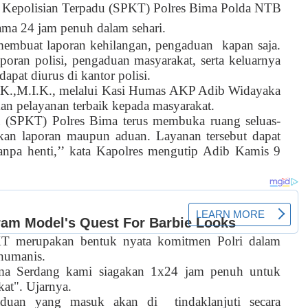
n Kepolisian Terpadu (SPKT) Polres Bima Polda NTB
ama 24 jam penuh dalam sehari.
mbuat laporan kehilangan, pengaduan
kapan saja.
oran polisi, pengaduan masyarakat, serta keluarnya
apat diurus di kantor polisi.
K.,M.I.K., melalui Kasi Humas AKP Adib Widayaka
n pelayanan terbaik kepada masyarakat.
du (SPKT) Polres Bima terus membuka ruang seluas-
an laporan maupun aduan. Layanan tersebut dapat
anpa henti,’’ kata Kapolres mengutip Adib Kamis 9
T merupakan bentuk nyata komitmen Polri dalam
humanis.
Bima Serdang kami siagakan 1x24 jam penuh untuk
at". Ujarnya.
aduan yang masuk akan di
tindaklanjuti secara