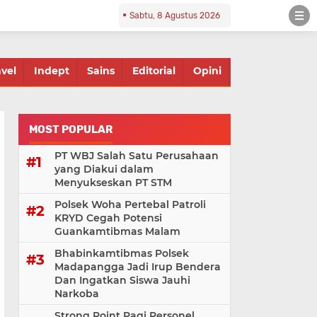
Sabtu, 8 Agustus 2026
avel
Indept
Sains
Editorial
Opini
MOST POPULAR
PT WBJ Salah Satu Perusahaan
yang Diakui dalam
Menyukseskan PT STM
Polsek Woha Pertebal Patroli
KRYD Cegah Potensi
Guankamtibmas Malam
Bhabinkamtibmas Polsek
Madapangga Jadi Irup Bendera
Dan Ingatkan Siswa Jauhi
Narkoba
Strong Point Pagi Personel