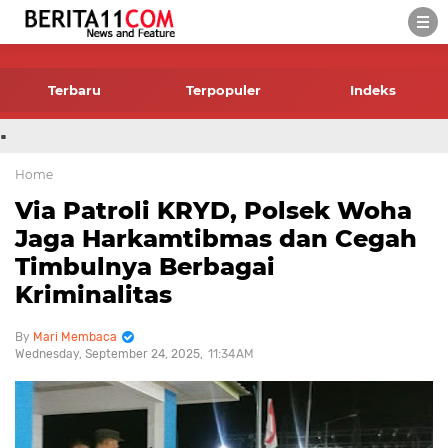
-->
Terbaru
Terpopuler
Indeks
.
Home
Via Patroli KRYD, Polsek Woha
Jaga Harkamtibmas dan Cegah
Timbulnya Berbagai
Kriminalitas
Mari Membaca
Wednesday, September 24, 2025
11:34 AM