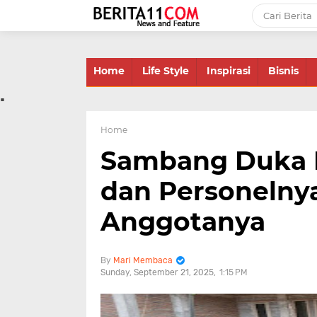
-->
Home
Life Style
Inspirasi
Bisnis
.
Home
Sambang Duka K
dan Personelny
Anggotanya
Mari Membaca
Sunday, September 21, 2025
1:15 PM