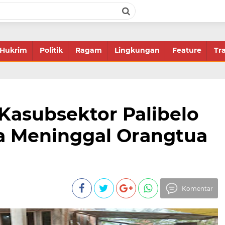
Hukrim
Politik
Ragam
Lingkungan
Feature
Tr
asubsektor Palibelo
a Meninggal Orangtua
Komentar