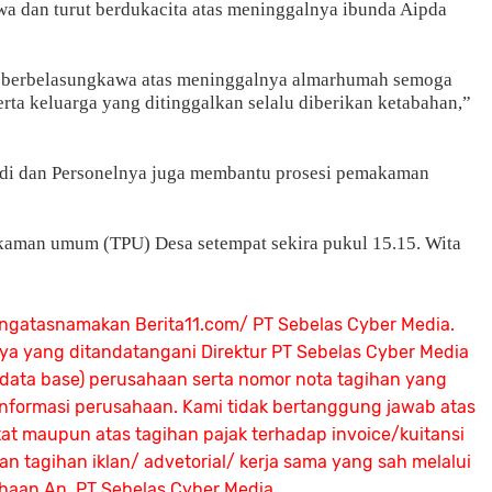
 dan turut berdukacita atas meninggalnya ibunda Aipda
rut berbelasungkawa atas meninggalnya almarhumah semoga
rta keluarga yang ditinggalkan selalu diberikan ketabahan,”
andi dan Personelnya juga membantu prosesi pemakaman
aman umum (TPU) Desa setempat sekira pukul 15.15. Wita
ngatasnamakan Berita11.com/ PT Sebelas Cyber Media.
nya yang ditandatangani Direktur PT Sebelas Cyber Media
 (data base) perusahaan serta nomor nota tagihan yang
 informasi perusahaan. Kami tidak bertanggung jawab atas
atat maupun atas tagihan pajak terhadap invoice/kuitansi
 tagihan iklan/ advetorial/ kerja sama yang sah melalui
ahaan An.
PT Sebelas Cyber Media.