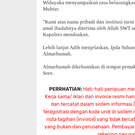
Widayaka menyampaikan rasa belasungkawa
Muhtar.
"Kami atas nama pribadi dan institusi tu
amal ibadahnya diterima oleh Allah SWT se
Kapolres mendoakan.
Lebih lanjut Adib menjelaskan, Ipda Sub
Almarhumah.
Almarhumah dikebumikan di tempat pemak
Sore.
PERRHATIAN:
Hati-hati penipuan me
Kerja sama/ iklan dan invoice resmi ha
dan tercatat dalam sistem informasi
teregistrasi dengan kode unik di sistem
nota tagihan (invoice) yang tidak terc
yang bukan dari perusahaan. Pembayaran
rekening perus