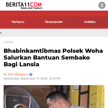
-->
Terbaru
Terpopuler
Indeks
.
Home
Bhabinkamtibmas Polsek Woha
Salurkan Bantuan Sembako
Bagi Lansia
Mari Membaca
Wednesday, September 17, 2025
12:41 PM