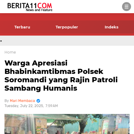
-->
Terbaru
Terpopuler
Indeks
.
Home
Warga Apresiasi
Bhabinkamtibmas Polsek
Soromandi yang Rajin Patroli
Sambang Humanis
Mari Membaca
Tuesday, July 22, 2025
7:59 AM