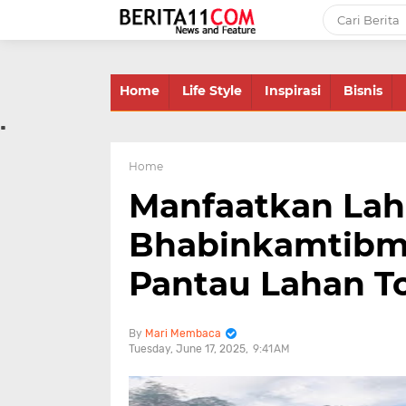
-->
Home
Life Style
Inspirasi
Bisnis
.
Home
Manfaatkan Lah
Bhabinkamtibm
Pantau Lahan T
Mari Membaca
Tuesday, June 17, 2025
9:41 AM