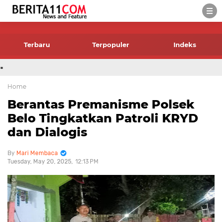
-->
Terbaru
Terpopuler
Indeks
.
Home
Berantas Premanisme Polsek
Belo Tingkatkan Patroli KRYD
dan Dialogis
Mari Membaca
Tuesday, May 20, 2025
12:13 PM