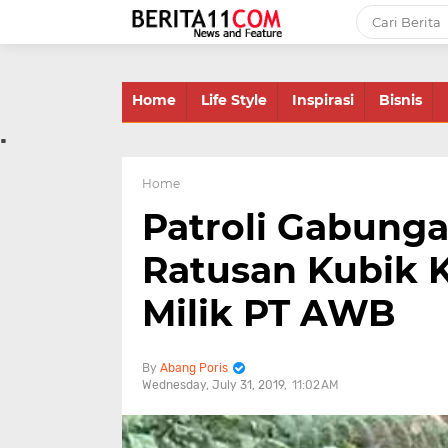
-->
Home
Life Style
Inspirasi
Bisnis
.
Home
Patroli Gabung
Ratusan Kubik K
Milik PT AWB
Abang Poris
Wednesday, July 31, 2019
11:02 AM