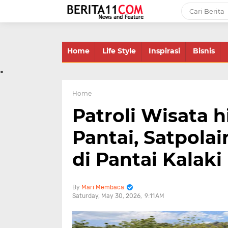
-->
Home
Life Style
Inspirasi
Bisnis
.
Home
Patroli Wisata 
Pantai, Satpola
di Pantai Kalaki
Mari Membaca
Saturday, May 30, 2026
9:11 AM