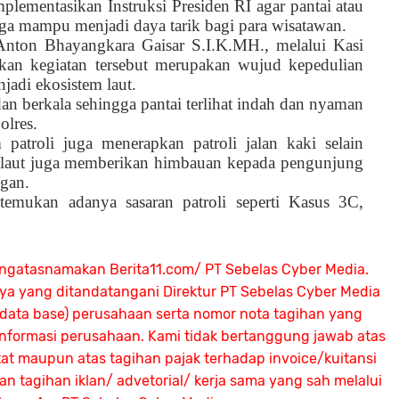
lementasikan Instruksi Presiden RI agar pantai atau
ngga mampu menjadi daya tarik bagi para wisatawan.
ton Bhayangkara Gaisar S.I.K.MH., melalui Kasi
n kegiatan tersebut merupakan wujud kepedulian
jadi ekosistem laut.
dan berkala sehingga pantai terlihat indah dan nyaman
olres.
 patroli juga menerapkan patroli jalan kaki selain
laut juga memberikan himbauan kepada pengunjung
gan.
itemukan adanya sasaran patroli seperti Kasus 3C,
ngatasnamakan Berita11.com/ PT Sebelas Cyber Media.
nya yang ditandatangani Direktur PT Sebelas Cyber Media
 (data base) perusahaan serta nomor nota tagihan yang
 informasi perusahaan. Kami tidak bertanggung jawab atas
atat maupun atas tagihan pajak terhadap invoice/kuitansi
 tagihan iklan/ advetorial/ kerja sama yang sah melalui