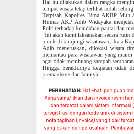
Hal itu dilakukan dalam rangka mengimp
tempat wisata tetap terlihat indah sehi
Terpisah Kapolres Bima AKBP Muh.An
Humas AKP Adib Widayaka menjelaska
Polri terhadap keindahan pantai dan men
"Ini akan kami laksanakan secara rutin 
untuk di kunjungi wisatawan,’ kata Kap
Adib meneruskan, dilokasi wisata tim
memantau para wisatawan yang mandi 
agar tidak membuang sampah sembaran
Hingga berakhirnya kegiatan tidak d
premanisme dan lainnya.
PERRHATIAN:
Hati-hati penipuan me
Kerja sama/ iklan dan invoice resmi ha
dan tercatat dalam sistem informasi
teregistrasi dengan kode unik di sistem
nota tagihan (invoice) yang tidak terc
yang bukan dari perusahaan. Pembayaran