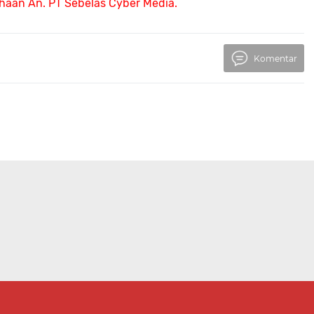
ahaan An.
PT Sebelas Cyber Media.
Komentar