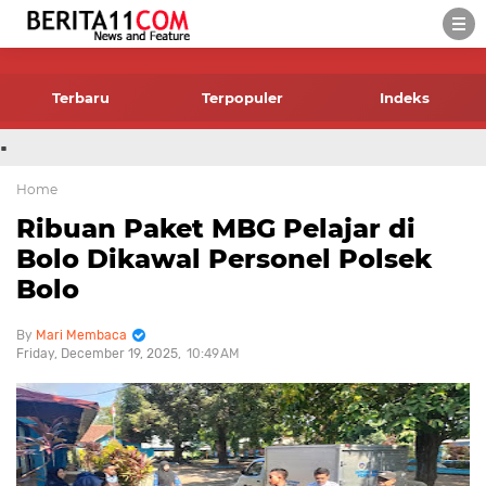
-->
Terbaru
Terpopuler
Indeks
.
Home
Ribuan Paket MBG Pelajar di
Bolo Dikawal Personel Polsek
Bolo
Mari Membaca
Friday, December 19, 2025
10:49 AM