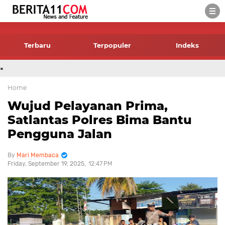
-->
Terbaru
Terpopuler
Indeks
.
Home
Wujud Pelayanan Prima,
Satlantas Polres Bima Bantu
Pengguna Jalan
Mari Membaca
Friday, September 19, 2025
12:47 PM