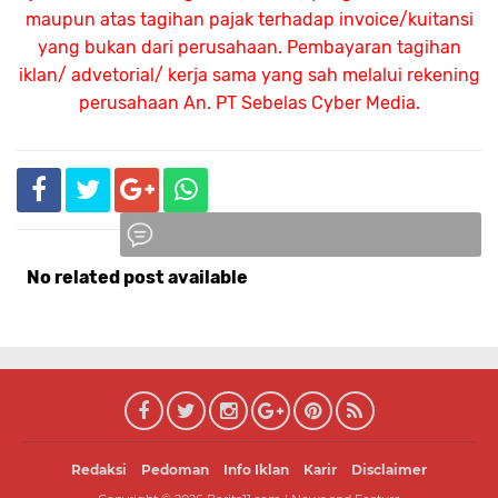
maupun atas tagihan pajak terhadap invoice/kuitansi
yang bukan dari perusahaan. Pembayaran tagihan
iklan/ advetorial/ kerja sama yang sah melalui rekening
perusahaan An.
PT Sebelas Cyber Media.
No related post available
Komentar
Redaksi
Pedoman
Info Iklan
Karir
Disclaimer