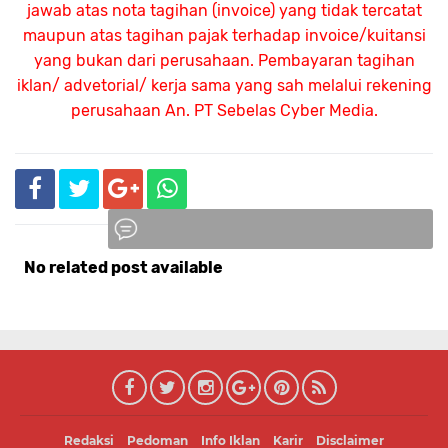
jawab atas nota tagihan (invoice) yang tidak tercatat
maupun atas tagihan pajak terhadap invoice/kuitansi
yang bukan dari perusahaan. Pembayaran tagihan
iklan/ advetorial/ kerja sama yang sah melalui rekening
perusahaan An.
PT Sebelas Cyber Media.
No related post available
Komentar
Redaksi
Pedoman
Info Iklan
Karir
Disclaimer