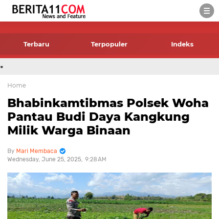
-->
Terbaru
Terpopuler
Indeks
.
Home
Bhabinkamtibmas Polsek Woha
Pantau Budi Daya Kangkung
Milik Warga Binaan
Mari Membaca
Wednesday, June 25, 2025
9:28 AM