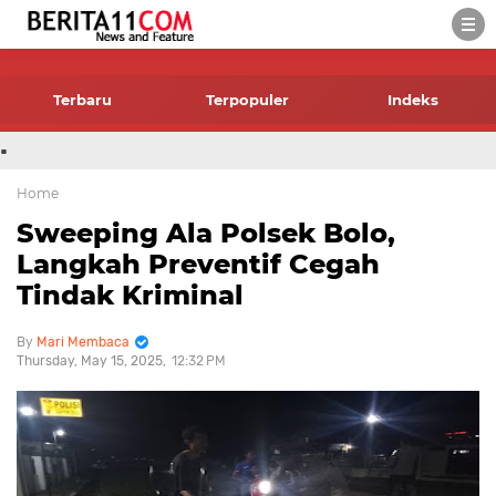
-->
Terbaru
Terpopuler
Indeks
.
Home
Sweeping Ala Polsek Bolo,
Langkah Preventif Cegah
Tindak Kriminal
Mari Membaca
Thursday, May 15, 2025
12:32 PM